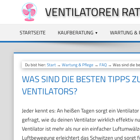
Zum
VENTILATOREN RA
Inhalt
springen
STARTSEITE
KAUFBERATUNG
WARTUNG & 
Du bist hier:
Start
→
Wartung & Pflege
→
FAQ
→ Was sind die bes
WAS SIND DIE BESTEN TIPPS 
VENTILATORS?
Jeder kennt es: An heißen Tagen sorgt ein Ventilat
gefragt, wie du deinen Ventilator wirklich effektiv
Ventilator ist mehr als nur ein einfacher Luftumwälz
Luftbewegung erleichtert das Schwitzen und sorgt f