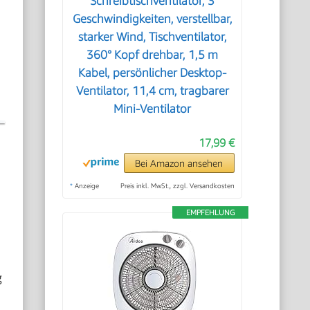
Schreibtischventilator, 3
Geschwindigkeiten, verstellbar,
starker Wind, Tischventilator,
360° Kopf drehbar, 1,5 m
Kabel, persönlicher Desktop-
Ventilator, 11,4 cm, tragbarer
Mini-Ventilator
17,99 €
Bei Amazon ansehen
*
Anzeige
Preis inkl. MwSt., zzgl. Versandkosten
EMPFEHLUNG
g