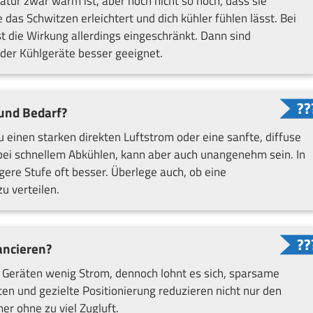
ratur zwar warm ist, aber noch nicht so hoch, dass sie
das Schwitzen erleichtert und dich kühler fühlen lässt. Bei
st die Wirkung allerdings eingeschränkt. Dann sind
der Kühlgeräte besser geeignet.
und Bedarf?
einen starken direkten Luftstrom oder eine sanfte, diffuse
ft bei schnellem Abkühlen, kann aber auch unangenehm sein. In
igere Stufe oft besser. Überlege auch, ob eine
zu verteilen.
ancieren?
n Geräten wenig Strom, dennoch lohnt es sich, sparsame
en und gezielte Positionierung reduzieren nicht nur den
r ohne zu viel Zugluft.