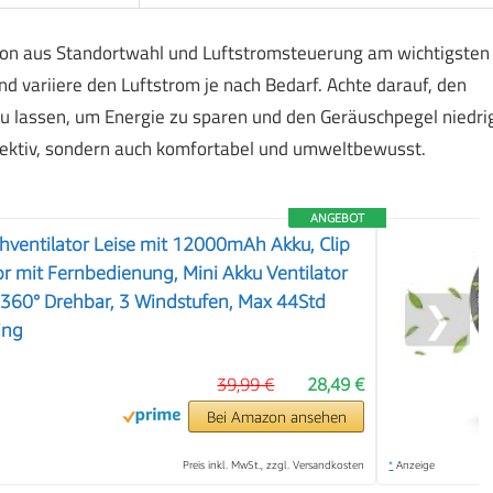
tion aus Standortwahl und Luftstromsteuerung am wichtigsten
 und variiere den Luftstrom je nach Bedarf. Achte darauf, den
n zu lassen, um Energie zu sparen und den Geräuschpegel niedri
effektiv, sondern auch komfortabel und umweltbewusst.
ANGEBOT
hventilator Leise mit 12000mAh Akku, Clip
r mit Fernbedienung, Mini Akku Ventilator
, 360° Drehbar, 3 Windstufen, Max 44Std
❯
ing
39,99 €
28,49 €
Bei Amazon ansehen
Preis inkl. MwSt., zzgl. Versandkosten
*
Anzeige