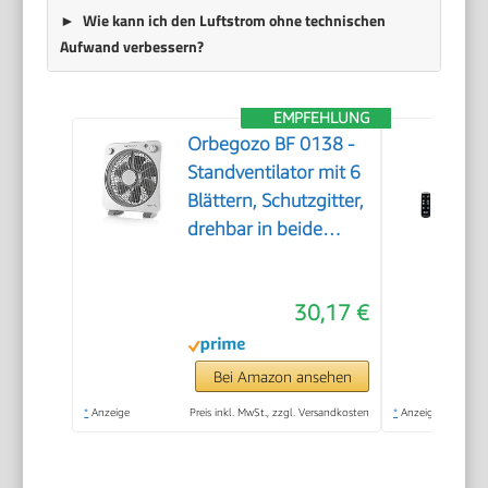
Wie kann ich den Luftstrom ohne technischen
Aufwand verbessern?
EMPFEHLUNG
Orbegozo BF 0138 -
Standventilator mit 6
Blättern, Schutzgitter,
drehbar in beide
Richtungen, 3
Geschwindigkeiten,
30,17 €
Drehzerstäuber, Timer
von 60 Minuten, 40 W
Leistung
Bei Amazon ansehen
*
Anzeige
Preis inkl. MwSt., zzgl. Versandkosten
*
Anzeige