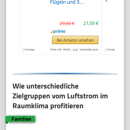
Flügeln und 3
Intensitätsstufen und
360-Grad-Drehung,
29,90 €
21,59 €
Bodenventilator Box
Floor AR5B24, Weiß
Bei Amazon ansehen
*
Anzeige
Preis inkl. MwSt., zzgl. Versandkosten
*
Anzeige
Wie unterschiedliche
Zielgruppen vom Luftstrom im
Raumklima profitieren
Familien