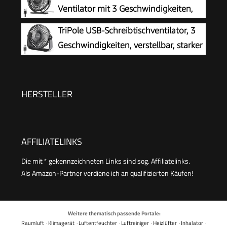
Windmaschine | Luftkühler | Energiesparend | 4
Ventilator mit 3 Geschwindigkeiten,
Stufen | 15 h kabelloser Betrieb
USB Tischventilator Leistungsstarker
TriPole USB-Schreibtischventilator, 3
Tragbarer mit 360° Neigung, Fan klein für
Geschwindigkeiten, verstellbar, starker
Einsatz Büro, Schlafzimmer, Reisen
Wind, Tischventilator, 360° Kopf
drehbar, 1,5 m Kabel, persönlicher Desktop-
Ventilator, 11,4 cm, tragbarer Mini-Ventilator
HERSTELLER
AFFILIATELINKS
Die mit * gekennzeichneten Links sind sog. Affiliatelinks.
Als Amazon-Partner verdiene ich an qualifizierten Käufen!
Weitere thematisch passende Portale:
Raumluft
·
Klimagerät
·
Luftentfeuchter
·
Luftreiniger
·
Heizlüfter
·
Inhalator
·