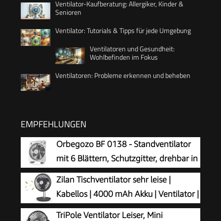
Ventilator-Kaufberatung: Allergiker, Kinder &
Senioren
Ventilator: Tutorials & Tipps für jede Umgebung
Ventilatoren und Gesundheit:
Wohlbefinden im Fokus
Ventilatoren: Probleme erkennen und beheben
EMPFEHLUNGEN
Orbegozo BF 0138 - Standventilator
mit 6 Blättern, Schutzgitter, drehbar in
beide Richtungen, 3
Zilan Tischventilator sehr leise |
Geschwindigkeiten, Drehzerstäuber, Timer von
Kabellos | 4000 mAh Akku | Ventilator |
60 Minuten, 40 W Leistung
90° neigbar | Schreibtischventilator |
TriPole Ventilator Leiser, Mini