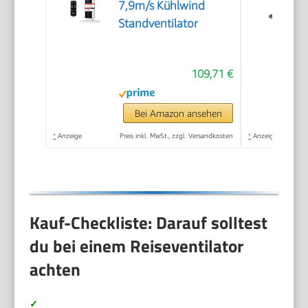
7,9m/s Kühlwind
Standventilator
109,71 €
Bei Amazon ansehen
*
Anzeige
Preis inkl. MwSt., zzgl. Versandkosten
*
Anzeige
Kauf-Checkliste: Darauf solltest
du bei einem Reiseventilator
achten
✓