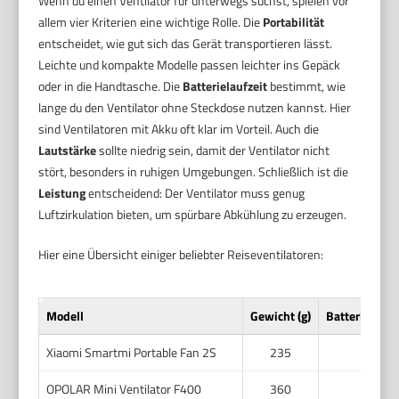
Wenn du einen Ventilator für unterwegs suchst, spielen vor
allem vier Kriterien eine wichtige Rolle. Die
Portabilität
entscheidet, wie gut sich das Gerät transportieren lässt.
Leichte und kompakte Modelle passen leichter ins Gepäck
oder in die Handtasche. Die
Batterielaufzeit
bestimmt, wie
lange du den Ventilator ohne Steckdose nutzen kannst. Hier
sind Ventilatoren mit Akku oft klar im Vorteil. Auch die
Lautstärke
sollte niedrig sein, damit der Ventilator nicht
stört, besonders in ruhigen Umgebungen. Schließlich ist die
Leistung
entscheidend: Der Ventilator muss genug
Luftzirkulation bieten, um spürbare Abkühlung zu erzeugen.
Hier eine Übersicht einiger beliebter Reiseventilatoren:
Modell
Gewicht (g)
Batterielaufze
Xiaomi Smartmi Portable Fan 2S
235
9
OPOLAR Mini Ventilator F400
360
5