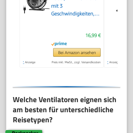
mit 3
Geschwindigkeiten,
USB Tischventilator
Leistungsstarker
16,99 €
Tragbarer mit 360°
Neigung, Fan klein für
Einsatz Büro,
Bei Amazon ansehen
Schlafzimmer, Reisen
*
Anzeige
Preis inkl. MwSt., zzgl. Versandkosten
*
Anzeige
Welche Ventilatoren eignen sich
am besten für unterschiedliche
Reisetypen?