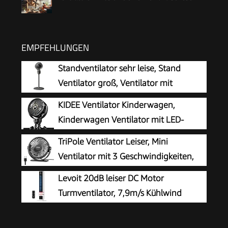
EMPFEHLUNGEN
Standventilator sehr leise, Stand
Ventilator groß, Ventilator mit
Kühlung, Standing Fan,
KIDEE Ventilator Kinderwagen,
Bodenventilator gross, leistungsstark
Kinderwagen Ventilator mit LED-
Ventilatoren mit Fuß, für Schlafzimmer
Display, 3 Geschwindigkeiten, USB
TriPole Ventilator Leiser, Mini
Wohnzimmer Bedroom, Schwarz
wiederaufladbar, Mini Clip-Ventilator für Baby,
Ventilator mit 3 Geschwindigkeiten,
Reise, Outdoor und Schreibtisch, Tiefschwarz
USB Tischventilator Leistungsstarker
Levoit 20dB leiser DC Motor
Tragbarer mit 360° Neigung, Fan klein für
Turmventilator, 7,9m/s Kühlwind
Einsatz Büro, Schlafzimmer, Reisen
Standventilator