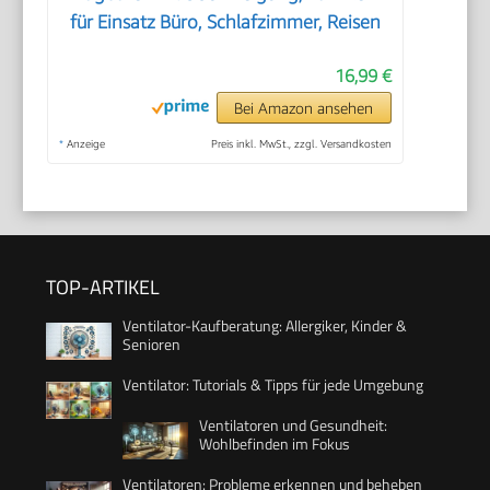
für Einsatz Büro, Schlafzimmer, Reisen
16,99 €
Bei Amazon ansehen
*
Anzeige
Preis inkl. MwSt., zzgl. Versandkosten
TOP-ARTIKEL
Ventilator-Kaufberatung: Allergiker, Kinder &
Senioren
Ventilator: Tutorials & Tipps für jede Umgebung
Ventilatoren und Gesundheit:
Wohlbefinden im Fokus
Ventilatoren: Probleme erkennen und beheben