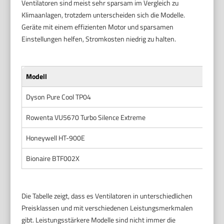
Ventilatoren sind meist sehr sparsam im Vergleich zu
Klimaanlagen, trotzdem unterscheiden sich die Modelle.
Geräte mit einem effizienten Motor und sparsamen
Einstellungen helfen, Stromkosten niedrig zu halten.
Modell
Lei
Dyson Pure Cool TP04
56
Rowenta VU5670 Turbo Silence Extreme
40
Honeywell HT-900E
48
Bionaire BTF002X
45
Die Tabelle zeigt, dass es Ventilatoren in unterschiedlichen
Preisklassen und mit verschiedenen Leistungsmerkmalen
gibt. Leistungsstärkere Modelle sind nicht immer die