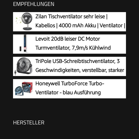
EMPFEHLUNGEN
Zilan Tischventilator sehr leise |
Kabellos | 4000 mAh Akku | Ventilator |
90° neigbar | Schreibtischventilator |
Levoit 20dB leiser DC Motor
Windmaschine | Luftkühler | Energiesparend | 4
Turmventilator, 7,9m/s Kühlwind
Stufen | 15 h kabelloser Betrieb
Standventilator
TriPole USB-Schreibtischventilator, 3
Geschwindigkeiten, verstellbar, starker
Wind, Tischventilator, 360° Kopf
Honeywell TurboForce Turbo-
drehbar, 1,5 m Kabel, persönlicher Desktop-
Ventilator - blau Ausführung
Ventilator, 11,4 cm, tragbarer Mini-Ventilator
(Geräuscharme Kühlung, verstellbarer
Neigungswinkel bis zu 90°, 3
Geschwindigkeitseinstellungen, Wandmontage,
HERSTELLER
Tischventilator) HT900NE4