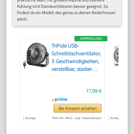
Kühlung sind Standventilatoren besser geeignet. So
findest du ein Modell, das genau zu deinen Bedürfnissen
passt.
EMPFEHLUNG
TriPole USB-
Schreibtischventilator,
3 Geschwindigkeiten,
verstellbar, starker
Wind, Tischventilator,
360° Kopf drehbar,
17,99 €
1,5 m Kabel,
persönlicher Desktop-
Ventilator, 11,4 cm,
Bei Amazon ansehen
tragbarer Mini-
*
Anzeige
Preis inkl. MwSt., zzgl. Versandkosten
*
Anzeige
Ventilator