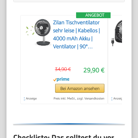
ANGEBOT
Zilan Tischventilator
sehr leise | Kabellos |
4000 mAh Akku |
Ventilator | 90°
neigbar |
Schreibtischventilator
34,90 €
29,90 €
| Windmaschine |
Luftkühler |
Energiesparend | 4
Bei Amazon ansehen
Stufen | 15 h
*
Anzeige
Preis inkl. MwSt., zzgl. Versandkosten
*
Anzeige
kabelloser Betrieb
Checkliste: Das solltest du vor