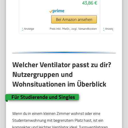
43,86 €
Neigungswinkel bis zu
90°, 3
Geschwindigkeitseinstellungen,
Bei Amazon ansehen
Wandmontage,
*
Anzeige
Preis inkl. MwSt., zzgl. Versandkosten
*
Anzeige
Tischventilator)
HT900NE4
Welcher Ventilator passt zu dir?
Nutzergruppen und
Wohnsituationen im Überblick
Für Studierende und Singles
Wenn du in einem kleinen Zimmer wohnst oder eine
Studentenwohnung mit begrenztem Platz hast, ist ein
kompakter und leichter Ventilator ideal. Turmventilatoren