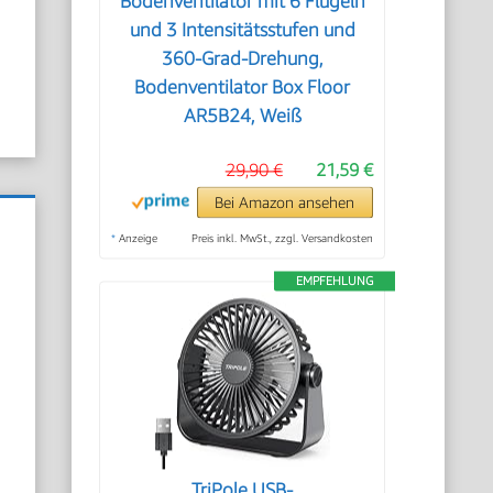
Bodenventilator mit 6 Flügeln
und 3 Intensitätsstufen und
360-Grad-Drehung,
Bodenventilator Box Floor
AR5B24, Weiß
29,90 €
21,59 €
Bei Amazon ansehen
*
Anzeige
Preis inkl. MwSt., zzgl. Versandkosten
EMPFEHLUNG
TriPole USB-