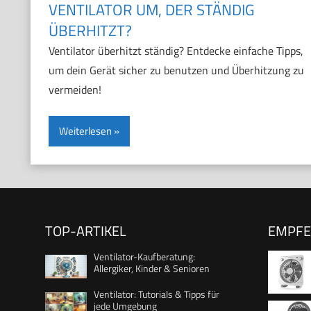
VENTILATOR UM, DER STÄNDIG
ÜBERHITZT?
Ventilator überhitzt ständig? Entdecke einfache Tipps,
um dein Gerät sicher zu benutzen und Überhitzung zu
vermeiden!
Weiterlesen
TOP-ARTIKEL
EMPF
Ventilator-Kaufberatung:
Allergiker, Kinder & Senioren
Ventilator: Tutorials & Tipps für
jede Umgebung