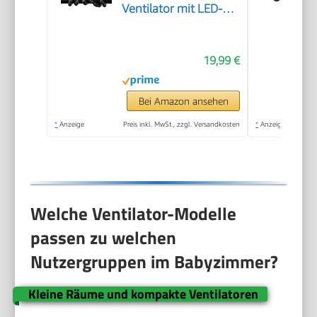
Ventilator mit LED-
Display, 3
Geschwindigkeiten,
19,99 €
USB wiederaufladbar,
Mini Clip-Ventilator
für Baby, Reise,
Bei Amazon ansehen
Outdoor und
*
Anzeige
Preis inkl. MwSt., zzgl. Versandkosten
*
Anzeige
Schreibtisch,
Tiefschwarz
Welche Ventilator-Modelle
passen zu welchen
Nutzergruppen im Babyzimmer?
Kleine Räume und kompakte Ventilatoren