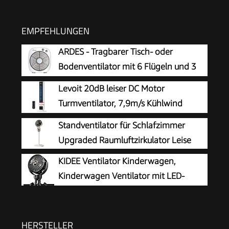
EMPFEHLUNGEN
ARDES - Tragbarer Tisch- oder
Bodenventilator mit 6 Flügeln und 3
Intensitätsstufen und 360-Grad-
Levoit 20dB leiser DC Motor
Drehung, Bodenventilator Box Floor AR5B24,
Turmventilator, 7,9m/s Kühlwind
Weiß
Standventilator
Standventilator für Schlafzimmer
Upgraded Raumluftzirkulator Leise
KIDEE Ventilator Kinderwagen,
Kinderwagen Ventilator mit LED-
Display, 3 Geschwindigkeiten, USB
wiederaufladbar, Mini Clip-Ventilator für Baby,
Reise, Outdoor und Schreibtisch, Tiefschwarz
HERSTELLER