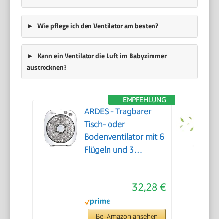
Wie pflege ich den Ventilator am besten?
Kann ein Ventilator die Luft im Babyzimmer
austrocknen?
EMPFEHLUNG
ARDES - Tragbarer
Tisch- oder
Bodenventilator mit 6
Flügeln und 3
Intensitätsstufen und
360-Grad-Drehung,
32,28 €
Bodenventilator Box
Floor AR5B24, Weiß
Bei Amazon ansehen