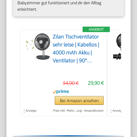
Babyzimmer gut funktioniert und dir den Alltag
erleichtert.
ANGEBOT
Zilan Tischventilator
sehr leise | Kabellos |
4000 mAh Akku |
Ventilator | 90°
neigbar |
Schreibtischventilator
34,90 €
29,90 €
| Windmaschine |
Luftkühler |
Energiesparend | 4
Bei Amazon ansehen
Stufen | 15 h
*
Anzeige
Preis inkl. MwSt., zzgl. Versandkosten
*
Anzeige
kabelloser Betrieb