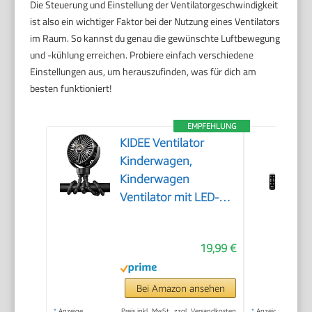
Die Steuerung und Einstellung der Ventilatorgeschwindigkeit
ist also ein wichtiger Faktor bei der Nutzung eines Ventilators
im Raum. So kannst du genau die gewünschte Luftbewegung
und -kühlung erreichen. Probiere einfach verschiedene
Einstellungen aus, um herauszufinden, was für dich am
besten funktioniert!
EMPFEHLUNG
KIDEE Ventilator
Kinderwagen,
Kinderwagen
Ventilator mit LED-
Display, 3
Geschwindigkeiten,
19,99 €
USB wiederaufladbar,
Mini Clip-Ventilator
für Baby, Reise,
Bei Amazon ansehen
Outdoor und
*
Anzeige
Preis inkl. MwSt., zzgl. Versandkosten
*
Anzeige