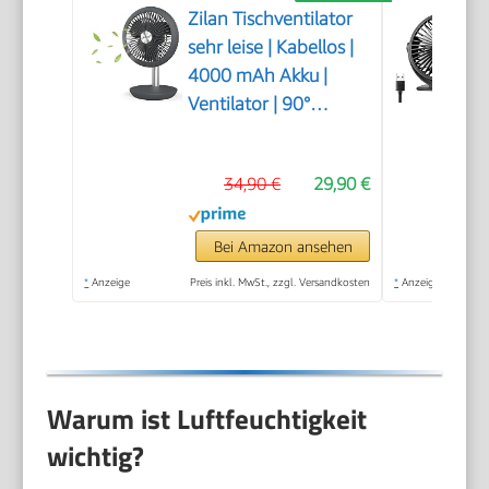
Zilan Tischventilator
sehr leise | Kabellos |
4000 mAh Akku |
Ventilator | 90°
neigbar |
Schreibtischventilator
34,90 €
29,90 €
| Windmaschine |
Luftkühler |
Energiesparend | 4
Bei Amazon ansehen
Stufen | 15 h
*
Anzeige
Preis inkl. MwSt., zzgl. Versandkosten
*
Anzeige
kabelloser Betrieb
Warum ist Luftfeuchtigkeit
wichtig?