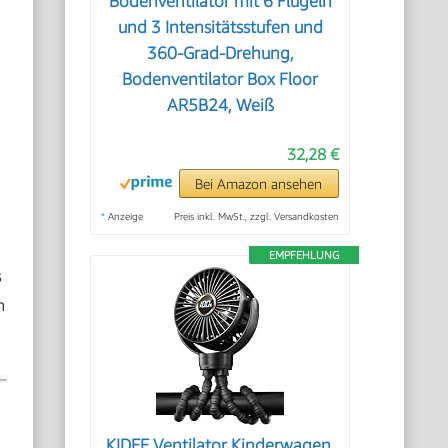
Bodenventilator mit 6 Flügeln
und 3 Intensitätsstufen und
360-Grad-Drehung,
Bodenventilator Box Floor
AR5B24, Weiß
32,28 €
Bei Amazon ansehen
*
Anzeige
Preis inkl. MwSt., zzgl. Versandkosten
EMPFEHLUNG
s
n
KIDEE Ventilator Kinderwagen,