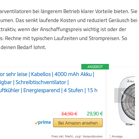
entilatoren bei längerem Betrieb klarer Vorteile bieten. Sie
umen. Das senkt laufende Kosten und reduziert Geräusch bei
traktiv, wenn der Anschaffungspreis wichtig ist oder der
das: Rechne mit typischen Laufzeiten und Strompreisen. So
 deinen Bedarf lohnt.
ANGEBOT
tor sehr leise | Kabellos | 4000 mAh Akku |
igbar | Schreibtischventilator |
tkühler | Energiesparend | 4 Stufen | 15 h
❯
34,90 €
29,90 €
Bei Amazon ansehen
Preis inkl. MwSt., zzgl. Versandkosten
*
Anzeige