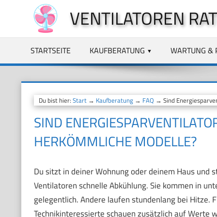
Zum
VENTILATOREN RA
Inhalt
springen
STARTSEITE
KAUFBERATUNG
WARTUNG & 
Du bist hier:
Start
→
Kaufberatung
→
FAQ
→ Sind Energiesparvent
SIND ENERGIESPARVENTILATOR
HERKÖMMLICHE MODELLE?
Du sitzt in deiner Wohnung oder deinem Haus und st
Ventilatoren schnelle Abkühlung. Sie kommen in un
gelegentlich. Andere laufen stundenlang bei Hitze. F
Technikinteressierte schauen zusätzlich auf Werte w