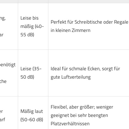
ng,
Leise bis
Perfekt für Schreibtische oder Regale
mäßig (40-
in kleinen Zimmern
ar
55 dB)
benötigt
Leise (35-
Ideal für schmale Ecken, sorgt für
50 dB)
gute Luftverteilung
che
Flexibel, aber größer; weniger
er
Mäßig laut
geeignet bei sehr beengten
arf
(50-60 dB)
Platzverhältnissen