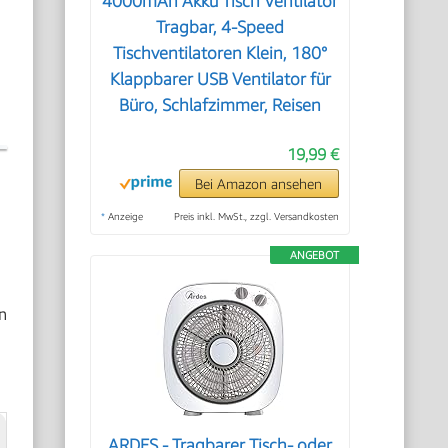
4000mAh Akku Tisch Ventilator
Tragbar, 4-Speed
Tischventilatoren Klein, 180°
Klappbarer USB Ventilator für
Büro, Schlafzimmer, Reisen
19,99 €
Bei Amazon ansehen
*
Anzeige
Preis inkl. MwSt., zzgl. Versandkosten
ANGEBOT
n
ARDES - Tragbarer Tisch- oder