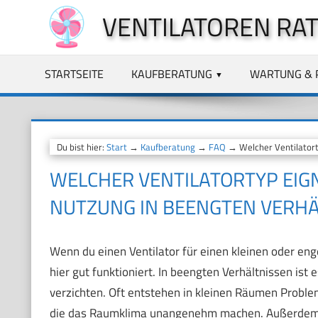
Zum
VENTILATOREN RA
Inhalt
springen
STARTSEITE
KAUFBERATUNG
WARTUNG & 
Du bist hier:
Start
→
Kaufberatung
→
FAQ
→ Welcher Ventilatorty
WELCHER VENTILATORTYP EIGN
NUTZUNG IN BEENGTEN VERHÄ
Wenn du einen Ventilator für einen kleinen oder enge
hier gut funktioniert. In beengten Verhältnissen ist 
verzichten. Oft entstehen in kleinen Räumen Proble
die das Raumklima unangenehm machen. Außerdem ka