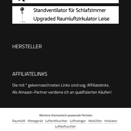
Stufen | 15 h kabelloser Betrieb
Standventilator
Standventilator für Schlafzimmer
Upgraded Raumluftzirkulator Leise
HERSTELLER
AFFILIATELINKS
Die mit * gekennzeichneten Links sind sog. Affiliatelinks.
Als Amazon-Partner verdiene ich an qualifizierten Käufen!
Weitere thematisch passende Portale:
Raumluft
·
Klimagerät
·
Luftentfeuchter
·
Luftreiniger
·
Heizlüfter
·
Inhalator
·
Luftbefeuchter