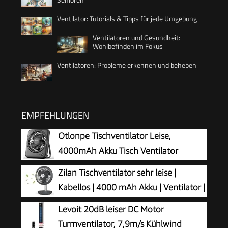
Ventilator: Tutorials & Tipps für jede Umgebung
Ventilatoren und Gesundheit:
Wohlbefinden im Fokus
Ventilatoren: Probleme erkennen und beheben
EMPFEHLUNGEN
Otlonpe Tischventilator Leise,
4000mAh Akku Tisch Ventilator
Tragbar, 4-Speed Tischventilatoren
Zilan Tischventilator sehr leise |
Klein, 180° Klappbarer USB Ventilator für Büro,
Kabellos | 4000 mAh Akku | Ventilator |
Schlafzimmer, Reisen
90° neigbar | Schreibtischventilator |
Levoit 20dB leiser DC Motor
Windmaschine | Luftkühler | Energiesparend | 4
Turmventilator, 7,9m/s Kühlwind