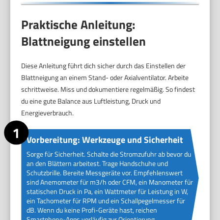
Praktische Anleitung:
Blattneigung einstellen
Diese Anleitung führt dich sicher durch das Einstellen der
Blattneigung an einem Stand- oder Axialventilator. Arbeite
schrittweise. Miss und dokumentiere regelmäßig. So findest
du eine gute Balance aus Luftleistung, Druck und
Energieverbrauch.
Vorbereitung: Werkzeuge und Sicherheit
Sorge für Sicherheit. Schalte die Stromzufuhr ab bevor du
an den Blättern arbeitest. Trage Handschuhe und
Schutzbrille. Bereite Messgeräte vor. Empfehlenswert
sind Anemometer für m3/h oder CFM, ein Manometer für
statischen Druck in Pa, ein Wattmeter für Leistung in W,
ein Tachometer für RPM und ein Schallpegelmesser für
dB. Wenn du keine Profi-Geräte hast, reichen
Smartphone-Apps vorläufig zur Orientierung.