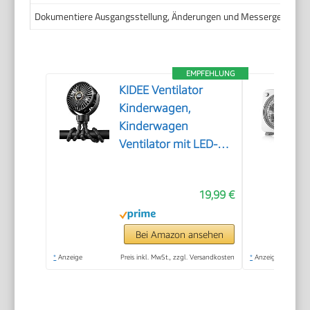
Dokumentiere Ausgangsstellung, Änderungen und Messergebnisse. S
EMPFEHLUNG
KIDEE Ventilator
Kinderwagen,
Kinderwagen
Ventilator mit LED-
Display, 3
Geschwindigkeiten,
19,99 €
USB wiederaufladbar,
Mini Clip-Ventilator
für Baby, Reise,
Bei Amazon ansehen
Outdoor und
*
Anzeige
Preis inkl. MwSt., zzgl. Versandkosten
*
Anzeige
Schreibtisch,
Tiefschwarz