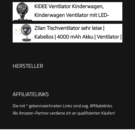
Intensitätsstufen und 360-Grad-
KIDEE Ventilator Kinderwagen,
Drehung, Bodenventilator Box Floor AR5B24,
Kinderwagen Ventilator mit LED-
Weiß
Display, 3 Geschwindigkeiten, USB
Zilan Tischventilator sehr leise |
wiederaufladbar, Mini Clip-Ventilator für Baby,
Kabellos | 4000 mAh Akku | Ventilator |
Reise, Outdoor und Schreibtisch, Tiefschwarz
90° neigbar | Schreibtischventilator |
Windmaschine | Luftkühler | Energiesparend | 4
Stufen | 15 h kabelloser Betrieb
HERSTELLER
AFFILIATELINKS
Die mit * gekennzeichneten Links sind sog. Affiliatelinks.
Als Amazon-Partner verdiene ich an qualifizierten Käufen!