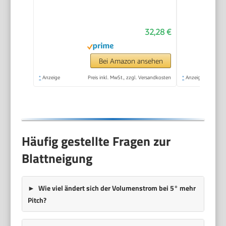
Intensitätsstufen und
360-Grad-Drehung,
32,28 €
Bodenventilator Box
Floor AR5B24, Weiß
Bei Amazon ansehen
*
Anzeige
Preis inkl. MwSt., zzgl. Versandkosten
*
Anzeige
Häufig gestellte Fragen zur
Blattneigung
Wie viel ändert sich der Volumenstrom bei 5° mehr
Pitch?