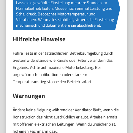
Lasse die gewählte Einstellung mehrere Stunden im
Normalbetrieb laufen. Messe noch einmal Leistung und
Schalldruck. Beobachte Motortemperatur und
Vibrationen. Wenn alles stabil ist, sichere die Einstellung
mechanisch und dokumentiere sie abschließend.
Hilfreiche Hinweise
Führe Tests in der tatsächlichen Betriebsumgebung durch.
Systemwiderstände wie Kanäle oder Filter verändern das
Ergebnis. Achte auf maximale Motorbelastung. Bei
ungewöhnlichen Vibrationen oder starkem
Temperaturanstieg stoppe den Betrieb sofort.
Warnungen
Ändere keine Neigung während der Ventilator läuft, wenn die
Konstruktion das nicht ausdrücklich erlaubt. Arbeite niemals
mit offenen elektrischen Leitungen. Wenn du unsicher bist,
hol einen Fachmann dazu.