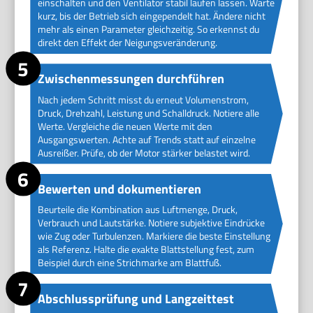
einschalten und den Ventilator stabil laufen lassen. Warte
kurz, bis der Betrieb sich eingependelt hat. Ändere nicht
mehr als einen Parameter gleichzeitig. So erkennst du
direkt den Effekt der Neigungsveränderung.
Zwischenmessungen durchführen
Nach jedem Schritt misst du erneut Volumenstrom,
Druck, Drehzahl, Leistung und Schalldruck. Notiere alle
Werte. Vergleiche die neuen Werte mit den
Ausgangswerten. Achte auf Trends statt auf einzelne
Ausreißer. Prüfe, ob der Motor stärker belastet wird.
Bewerten und dokumentieren
Beurteile die Kombination aus Luftmenge, Druck,
Verbrauch und Lautstärke. Notiere subjektive Eindrücke
wie Zug oder Turbulenzen. Markiere die beste Einstellung
als Referenz. Halte die exakte Blattstellung fest, zum
Beispiel durch eine Strichmarke am Blattfuß.
Abschlussprüfung und Langzeittest