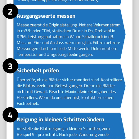
Ausgangswerte messen
Messe zuerst die Originalstellung. Notiere Volumenstrom
in m3/h oder CFM, statischen Druck in Pa, Drehzahl in
RPM, Leistungsaufnahme in W und Schalldruck in dB.
Miss am Ein- und Auslass wenn möglich. Führe mehrere
Messungen durch und bilde Mittelwerte. Dokumentiere
Temperatur und Umgebungsbedingungen.
Sicherheit prüfen
Überprüfe, ob die Blätter sicher montiert sind. Kontrolliere
die Blattwurzeln und Befestigungen. Drehe die Blätter
nicht mit Gewalt. Beachte Maximalwinkelangaben des
Herstellers. Wenn du unsicher bist, kontaktiere einen
Fachbetrieb.
Neigung in kleinen Schritten ändern
Verstelle die Blattneigung in kleinen Schritten, zum
Beispiel 5° pro Schritt. Nach jeder Änderung wieder