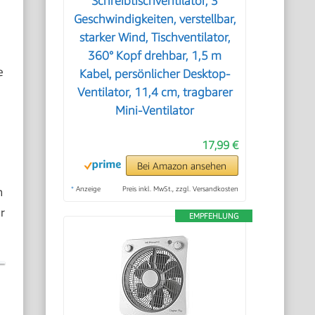
Schreibtischventilator, 3
Geschwindigkeiten, verstellbar,
starker Wind, Tischventilator,
360° Kopf drehbar, 1,5 m
e
Kabel, persönlicher Desktop-
Ventilator, 11,4 cm, tragbarer
Mini-Ventilator
17,99 €
Bei Amazon ansehen
h
*
Anzeige
Preis inkl. MwSt., zzgl. Versandkosten
r
EMPFEHLUNG