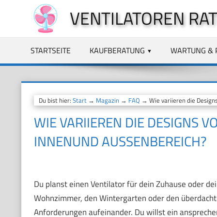
Zum
VENTILATOREN RA
Inhalt
springen
STARTSEITE
KAUFBERATUNG
WARTUNG & 
Du bist hier:
Start
→
Magazin
→
FAQ
→ Wie variieren die Designs
WIE VARIIEREN DIE DESIGNS 
INNENUND AUSSENBEREICH?
Du planst einen Ventilator für dein Zuhause oder dein
Wohnzimmer, den Wintergarten oder den überdachten
Anforderungen aufeinander. Du willst ein anspreche