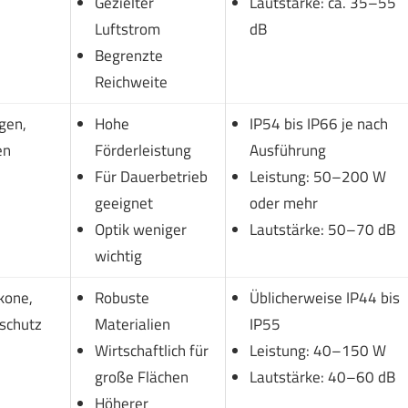
Gezielter
Lautstärke: ca. 35–55
Luftstrom
dB
Begrenzte
Reichweite
gen,
Hohe
IP54 bis IP66 je nach
en
Förderleistung
Ausführung
Für Dauerbetrieb
Leistung: 50–200 W
geeignet
oder mehr
Optik weniger
Lautstärke: 50–70 dB
wichtig
kone,
Robuste
Üblicherweise IP44 bis
schutz
Materialien
IP55
Wirtschaftlich für
Leistung: 40–150 W
große Flächen
Lautstärke: 40–60 dB
Höherer