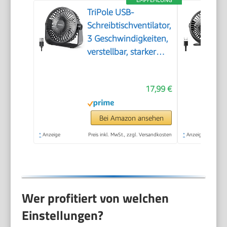
TriPole USB-
Schreibtischventilator,
3 Geschwindigkeiten,
verstellbar, starker
Wind, Tischventilator,
360° Kopf drehbar,
17,99 €
1,5 m Kabel,
persönlicher Desktop-
Ventilator, 11,4 cm,
Bei Amazon ansehen
tragbarer Mini-
*
Anzeige
Preis inkl. MwSt., zzgl. Versandkosten
*
Anzeige
Ventilator
Wer profitiert von welchen
Einstellungen?