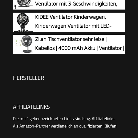
Ventilator mit 3 Geschwindigkeiten,
USB Tischventilator Leistungsstarker
KIDEE Ventilator Kinderwagen,
Tragbarer mit 360° Neigung, Fan klein für
Kinderwagen Ventilator mit LED-
Einsatz Büro, Schlafzimmer, Reisen
Display, 3 Geschwindigkeiten, USB
Zilan Tischventilator sehr leise |
wiederaufladbar, Mini Clip-Ventilator für Baby,
Kabellos | 4000 mAh Akku | Ventilator |
Reise, Outdoor und Schreibtisch, Tiefschwarz
90° neigbar | Schreibtischventilator |
Windmaschine | Luftkühler | Energiesparend | 4
Stufen | 15 h kabelloser Betrieb
HERSTELLER
AFFILIATELINKS
Die mit * gekennzeichneten Links sind sog. Affiliatelinks.
Als Amazon-Partner verdiene ich an qualifizierten Käufen!