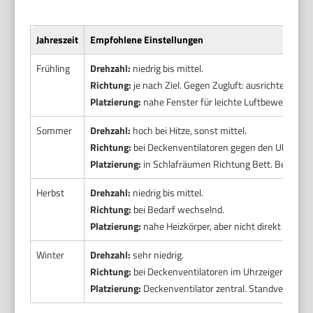
Jahreszeit
Empfohlene Einstellungen
Frühling
Drehzahl:
niedrig bis mittel.
Richtung:
je nach Ziel. Gegen Zugluft: ausrichten, nich
Platzierung:
nahe Fenster für leichte Luftbewegung.
Sommer
Drehzahl:
hoch bei Hitze, sonst mittel.
Richtung:
bei Deckenventilatoren gegen den Uhrzeigers
Platzierung:
in Schlafräumen Richtung Bett. Bei Fenste
Herbst
Drehzahl:
niedrig bis mittel.
Richtung:
bei Bedarf wechselnd.
Platzierung:
nahe Heizkörper, aber nicht direkt darüber
Winter
Drehzahl:
sehr niedrig.
Richtung:
bei Deckenventilatoren im Uhrzeigersinn au
Platzierung:
Deckenventilator zentral. Standventilator