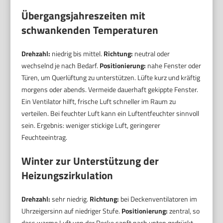
Übergangsjahreszeiten mit
schwankenden Temperaturen
Drehzahl:
niedrig bis mittel.
Richtung:
neutral oder
wechselnd je nach Bedarf.
Positionierung:
nahe Fenster oder
Türen, um Querlüftung zu unterstützen. Lüfte kurz und kräftig
morgens oder abends. Vermeide dauerhaft gekippte Fenster.
Ein Ventilator hilft, frische Luft schneller im Raum zu
verteilen. Bei feuchter Luft kann ein Luftentfeuchter sinnvoll
sein. Ergebnis: weniger stickige Luft, geringerer
Feuchteeintrag.
Winter zur Unterstützung der
Heizungszirkulation
Drehzahl:
sehr niedrig.
Richtung:
bei Deckenventilatoren im
Uhrzeigersinn auf niedriger Stufe.
Positionierung:
zentral, so
dass warme Luft von der Decke sanft nach unten gedrückt