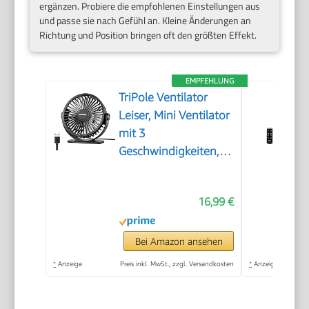
ergänzen. Probiere die empfohlenen Einstellungen aus
und passe sie nach Gefühl an. Kleine Änderungen an
Richtung und Position bringen oft den größten Effekt.
EMPFEHLUNG
TriPole Ventilator
Leiser, Mini Ventilator
mit 3
Geschwindigkeiten,
USB Tischventilator
Leistungsstarker
16,99 €
Tragbarer mit 360°
Neigung, Fan klein für
Einsatz Büro,
Bei Amazon ansehen
Schlafzimmer, Reisen
*
Anzeige
Preis inkl. MwSt., zzgl. Versandkosten
*
Anzeige