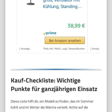
groß, Ventilator mit
Kühlung, Standing
Fan, Bodenventilator
gross, leistungsstark
38,99 €
Ventilatoren mit Fuß,
für Schlafzimmer
Wohnzimmer
Bei Amazon ansehen
Bedroom, Schwarz
*
Anzeige
Preis inkl. MwSt., zzgl. Versandkosten
*
Anzeige
Kauf-Checkliste: Wichtige
Punkte für ganzjährigen Einsatz
Diese Liste hilft dir, ein Modell zu finden, das im Sommer
kühlt und im Winter die Wärme verteilt. Achte auf die