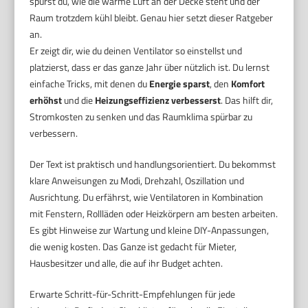
spürst du, wie die warme Luft an der Decke steht und der
Raum trotzdem kühl bleibt. Genau hier setzt dieser Ratgeber
an.
Er zeigt dir, wie du deinen Ventilator so einstellst und
platzierst, dass er das ganze Jahr über nützlich ist. Du lernst
einfache Tricks, mit denen du
Energie sparst
, den
Komfort
erhöhst
und die
Heizungseffizienz verbesserst
. Das hilft dir,
Stromkosten zu senken und das Raumklima spürbar zu
verbessern.
Der Text ist praktisch und handlungsorientiert. Du bekommst
klare Anweisungen zu Modi, Drehzahl, Oszillation und
Ausrichtung. Du erfährst, wie Ventilatoren in Kombination
mit Fenstern, Rollläden oder Heizkörpern am besten arbeiten.
Es gibt Hinweise zur Wartung und kleine DIY-Anpassungen,
die wenig kosten. Das Ganze ist gedacht für Mieter,
Hausbesitzer und alle, die auf ihr Budget achten.
Erwarte Schritt-für-Schritt-Empfehlungen für jede