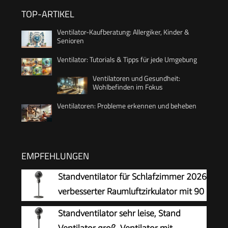
TOP-ARTIKEL
Ventilator-Kaufberatung: Allergiker, Kinder &
Senioren
Ventilator: Tutorials & Tipps für jede Umgebung
Ventilatoren und Gesundheit:
Wohlbefinden im Fokus
Ventilatoren: Probleme erkennen und beheben
EMPFEHLUNGEN
Standventilator für Schlafzimmer 2026
verbesserter Raumluftzirkulator mit 90
Fuß Luftdurchsatz leisem Motor 90°
Standventilator sehr leise, Stand
oszillierendem Standfuß Fernbedienung 3
Ventilator groß, Ventilator mit