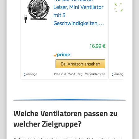
Leiser, Mini Ventilator
mit 3
Geschwindigkeiten,
USB Tischventilator
Leistungsstarker
16,99 €
Tragbarer mit 360°
Neigung, Fan klein für
Einsatz Büro,
Bei Amazon ansehen
Schlafzimmer, Reisen
*
Anzeige
Preis inkl. MwSt., zzgl. Versandkosten
*
Anzeige
Welche Ventilatoren passen zu
welcher Zielgruppe?