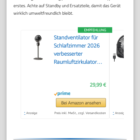
erstes. Achte auf Standby und Ersatzteile, damit das Gerät
wirklich umweltfreundlich bleibt.
EMPFEHLUNG
Standventilator für
Schlafzimmer 2026
verbesserter
Raumluftzirkulator
mit 90 Fuß
Luftdurchsatz leisem
29,99 €
Motor 90°
oszillierendem
Standfuß
Bei Amazon ansehen
Fernbedienung 3
*
Anzeige
Preis inkl. MwSt., zzgl. Versandkosten
*
Anzeige
Geschwindigkeitsstufen
USB-Anschluss (Grey,
A)