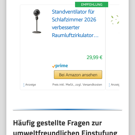
EMPFEHLUNG
Standventilator für
Schlafzimmer 2026
verbesserter
Raumluftzirkulator
mit 90 Fuß
Luftdurchsatz leisem
29,99 €
Motor 90°
oszillierendem
Standfuß
Bei Amazon ansehen
Fernbedienung 3
*
Anzeige
Preis inkl. MwSt., zzgl. Versandkosten
*
Anzeige
Geschwindigkeitsstufen
USB-Anschluss (Grey,
A)
Häufig gestellte Fragen zur
umweltfreundlichen Einstufung