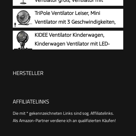
Geschwindigkeitsstufen USB-Anschluss (Grey, A)
Kühlung, Standing Fan,
TriPole Ventilator Leiser, Mini
Bodenventilator gross, leistungsstark
Ventilator mit 3 Geschwindigkeiten,
Ventilatoren mit Fuß, für Schlafzimmer
USB Tischventilator Leistungsstarker
KIDEE Ventilator Kinderwagen,
Wohnzimmer Bedroom, Schwarz
Tragbarer mit 360° Neigung, Fan klein für
Kinderwagen Ventilator mit LED-
Einsatz Büro, Schlafzimmer, Reisen
Display, 3 Geschwindigkeiten, USB
wiederaufladbar, Mini Clip-Ventilator für Baby,
Reise, Outdoor und Schreibtisch, Tiefschwarz
HERSTELLER
AFFILIATELINKS
Die mit * gekennzeichneten Links sind sog. Affiliatelinks.
Als Amazon-Partner verdiene ich an qualifizierten Käufen!