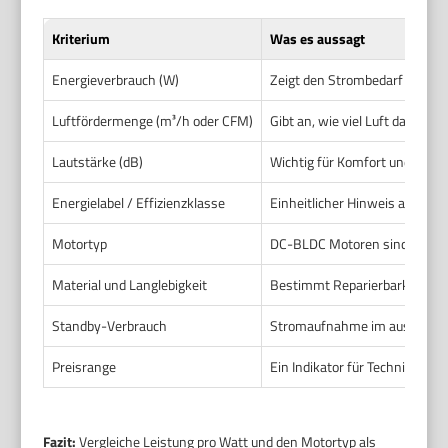
Kriterium
Was es aussagt
Energieverbrauch (W)
Zeigt den Strombedarf im Bet
Luftfördermenge (m³/h oder CFM)
Gibt an, wie viel Luft das Gerä
Lautstärke (dB)
Wichtig für Komfort und Nacht
Energielabel / Effizienzklasse
Einheitlicher Hinweis auf Ener
Motortyp
DC-BLDC Motoren sind effizie
Material und Langlebigkeit
Bestimmt Reparierbarkeit un
Standby-Verbrauch
Stromaufnahme im ausgescha
Preisrange
Ein Indikator für Technik und M
Fazit:
Vergleiche Leistung pro Watt und den Motortyp als