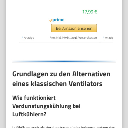
360° Kopf drehbar,
17,99 €
1,5 m Kabel,
persönlicher Desktop-
Ventilator, 11,4 cm,
Bei Amazon ansehen
tragbarer Mini-
*
Anzeige
Preis inkl. MwSt., zzgl. Versandkosten
*
Anzeige
Ventilator
Grundlagen zu den Alternativen
eines klassischen Ventilators
Wie funktioniert
Verdunstungskühlung bei
Luftkühlern?
Luftkühler, auch als Verdunstungskühler bekannt, nutzen das