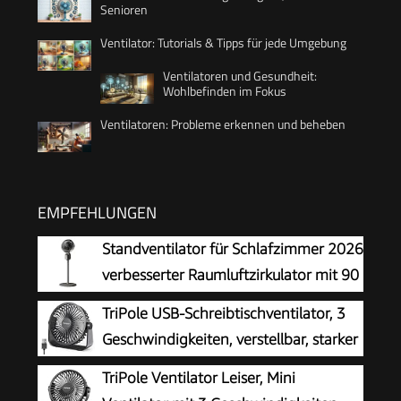
Senioren
Ventilator: Tutorials & Tipps für jede Umgebung
Ventilatoren und Gesundheit:
Wohlbefinden im Fokus
Ventilatoren: Probleme erkennen und beheben
EMPFEHLUNGEN
Standventilator für Schlafzimmer 2026
verbesserter Raumluftzirkulator mit 90
Fuß Luftdurchsatz leisem Motor 90°
TriPole USB-Schreibtischventilator, 3
oszillierendem Standfuß 3
Geschwindigkeiten, verstellbar, starker
Geschwindigkeitsstufen USB-Anschluss (Grey, A)
Wind, Tischventilator, 360° Kopf
TriPole Ventilator Leiser, Mini
drehbar, 1,5 m Kabel, persönlicher Desktop-