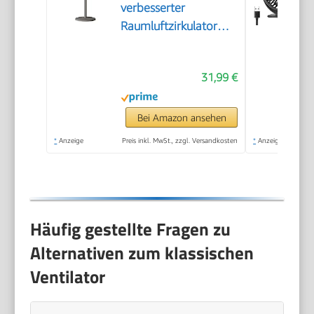
verbesserter
Raumluftzirkulator
mit 90 Fuß
Luftdurchsatz leisem
31,99 €
Motor 90°
oszillierendem
Standfuß 3
Bei Amazon ansehen
Geschwindigkeitsstufen
*
Anzeige
Preis inkl. MwSt., zzgl. Versandkosten
*
Anzeige
USB-Anschluss (Grey,
A)
Häufig gestellte Fragen zu
Alternativen zum klassischen
Ventilator