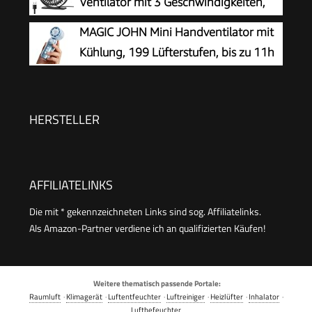
Ventilator mit 3 Geschwindigkeiten,
Ventilator, 11,4 cm, tragbarer Mini-Ventilator
USB Tischventilator Leistungsstarker
MAGIC JOHN Mini Handventilator mit
Tragbarer mit 360° Neigung, Fan klein für
Kühlung, 199 Lüfterstufen, bis zu 11h
Einsatz Büro, Schlafzimmer, Reisen
Laufzeit, USB-C Akku aufladbar, nur
139g – Tragbarer Mini Ventilator für Outdoor,
Strand, Camping & Reise zubehör – Blau
HERSTELLER
AFFILIATELINKS
Die mit * gekennzeichneten Links sind sog. Affiliatelinks.
Als Amazon-Partner verdiene ich an qualifizierten Käufen!
Weitere thematisch passende Portale:
Raumluft
·
Klimagerät
·
Luftentfeuchter
·
Luftreiniger
·
Heizlüfter
·
Inhalator
·
Luftbefeuchter