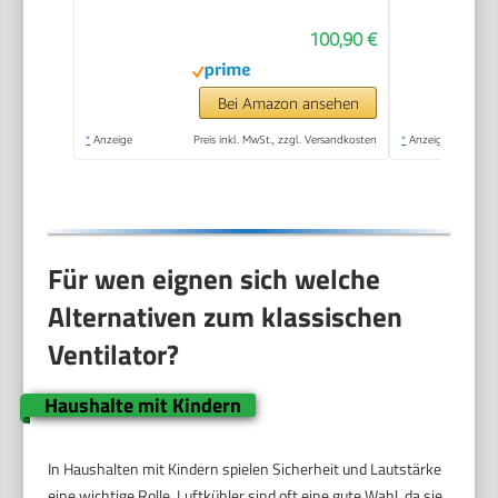
oszillierende
100,90 €
Ventilator mit
Kühlung
Fernbedienung für
Bei Amazon ansehen
Schlafzimmer,Turmventilator
*
Anzeige
Preis inkl. MwSt., zzgl. Versandkosten
*
Anzeige
307, Schwarz
Für wen eignen sich welche
Alternativen zum klassischen
Ventilator?
Haushalte mit Kindern
In Haushalten mit Kindern spielen Sicherheit und Lautstärke
eine wichtige Rolle. Luftkühler sind oft eine gute Wahl, da sie