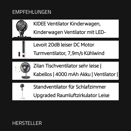
EMPFEHLUNGEN
KIDEE Ventilator Kinderwagen,
Kinderwagen Ventilator mit LED-
Display, 3 Geschwindigkeiten, USB
Levoit 20dB leiser DC Motor
wiederaufladbar, Mini Clip-Ventilator für Baby,
Turmventilator, 7,9m/s Kühlwind
Reise, Outdoor und Schreibtisch, Tiefschwarz
Standventilator
Zilan Tischventilator sehr leise |
Kabellos | 4000 mAh Akku | Ventilator |
90° neigbar | Schreibtischventilator |
Standventilator für Schlafzimmer
Windmaschine | Luftkühler | Energiesparend | 4
Upgraded Raumluftzirkulator Leise
Stufen | 15 h kabelloser Betrieb
HERSTELLER