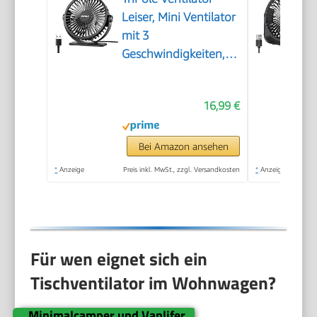
Leiser, Mini Ventilator
mit 3
Geschwindigkeiten,
USB Tischventilator
Leistungsstarker
16,99 €
Tragbarer mit 360°
Neigung, Fan klein für
Einsatz Büro,
Bei Amazon ansehen
Schlafzimmer, Reisen
*
Anzeige
Preis inkl. MwSt., zzgl. Versandkosten
*
Anzeige
Für wen eignet sich ein
Tischventilator im Wohnwagen?
Minimalcamper und Vanlifer