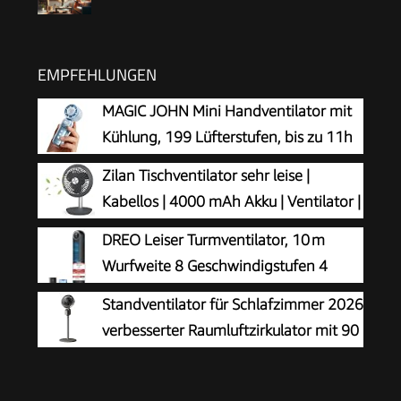
EMPFEHLUNGEN
MAGIC JOHN Mini Handventilator mit
Kühlung, 199 Lüfterstufen, bis zu 11h
Laufzeit, USB-C Akku aufladbar, nur
Zilan Tischventilator sehr leise |
139g – Tragbarer Mini Ventilator für Outdoor,
Kabellos | 4000 mAh Akku | Ventilator |
Strand, Camping & Reise zubehör – Blau
90° neigbar | Schreibtischventilator |
DREO Leiser Turmventilator, 10 m
Windmaschine | Luftkühler | Energiesparend | 4
Wurfweite 8 Geschwindigstufen 4
Stufen | 15 h kabelloser Betrieb
Modi 8 Std. Timer 90° oszillierende
Standventilator für Schlafzimmer 2026
Ventilator mit Kühlung Fernbedienung für
verbesserter Raumluftzirkulator mit 90
Schlafzimmer,Turmventilator 307, Schwarz
Fuß Luftdurchsatz leisem Motor 90°
oszillierendem Standfuß 3