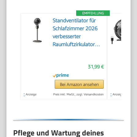
EMPFEHLUNG
Standventilator für
Schlafzimmer 2026
verbesserter
Raumluftzirkulator
mit 90 Fuß
Luftdurchsatz leisem
31,99 €
Motor 90°
oszillierendem
Standfuß 3
Bei Amazon ansehen
Geschwindigkeitsstufen
*
Anzeige
Preis inkl. MwSt., zzgl. Versandkosten
*
Anzeige
USB-Anschluss (Grey,
A)
Pflege und Wartung deines