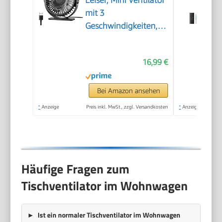
mit 3
Geschwindigkeiten,
USB Tischventilator
Leistungsstarker
16,99 €
Tragbarer mit 360°
Neigung, Fan klein für
Einsatz Büro,
Bei Amazon ansehen
Schlafzimmer, Reisen
*
Anzeige
Preis inkl. MwSt., zzgl. Versandkosten
*
Anzeige
Häufige Fragen zum
Tischventilator im Wohnwagen
Ist ein normaler Tischventilator im Wohnwagen