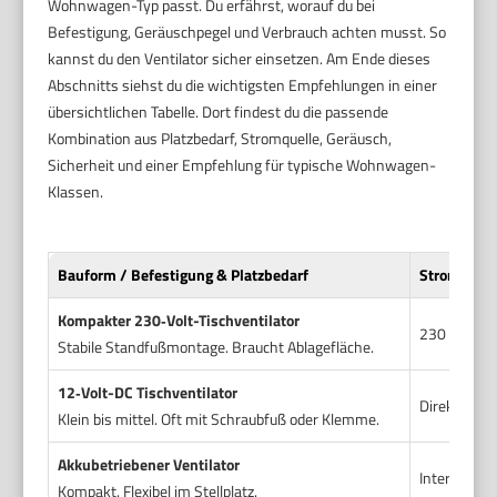
Wohnwagen-Typ passt. Du erfährst, worauf du bei
Befestigung, Geräuschpegel und Verbrauch achten musst. So
kannst du den Ventilator sicher einsetzen. Am Ende dieses
Abschnitts siehst du die wichtigsten Empfehlungen in einer
übersichtlichen Tabelle. Dort findest du die passende
Kombination aus Platzbedarf, Stromquelle, Geräusch,
Sicherheit und einer Empfehlung für typische Wohnwagen-
Klassen.
Bauform / Befestigung & Platzbedarf
Stromquel
Kompakter 230‑Volt-Tischventilator
230 V Netz.
Stabile Standfußmontage. Braucht Ablagefläche.
12‑Volt-DC Tischventilator
Direkt an B
Klein bis mittel. Oft mit Schraubfuß oder Klemme.
Akkubetriebener Ventilator
Interner Ak
Kompakt. Flexibel im Stellplatz.