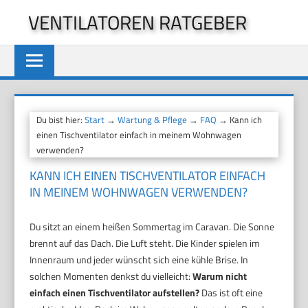
Zum
VENTILATOREN RATGEBER
Inhalt
springen
Du bist hier:
Start
→
Wartung & Pflege
→
FAQ
→ Kann ich
einen Tischventilator einfach in meinem Wohnwagen
verwenden?
KANN ICH EINEN TISCHVENTILATOR EINFACH
IN MEINEM WOHNWAGEN VERWENDEN?
Du sitzt an einem heißen Sommertag im Caravan. Die Sonne
brennt auf das Dach. Die Luft steht. Die Kinder spielen im
Innenraum und jeder wünscht sich eine kühle Brise. In
solchen Momenten denkst du vielleicht:
Warum nicht
einfach einen Tischventilator aufstellen?
Das ist oft eine