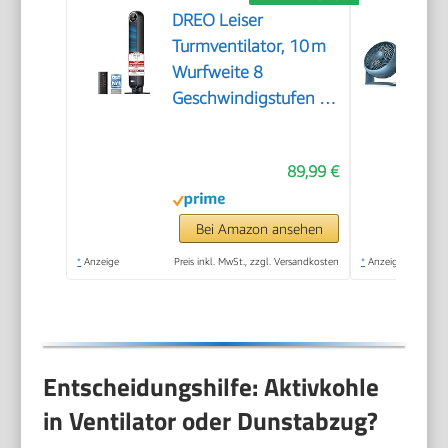
DREO Leiser
Turmventilator, 10 m
Wurfweite 8
Geschwindigstufen 4
Modi 8 Std. Timer 90°
oszillierende
89,99 €
Ventilator mit
Kühlung
Fernbedienung für
Bei Amazon ansehen
Schlafzimmer,Turmventilator
*
Anzeige
Preis inkl. MwSt., zzgl. Versandkosten
*
Anzeige
307, Schwarz
Entscheidungshilfe: Aktivkohle
in Ventilator oder Dunstabzug?