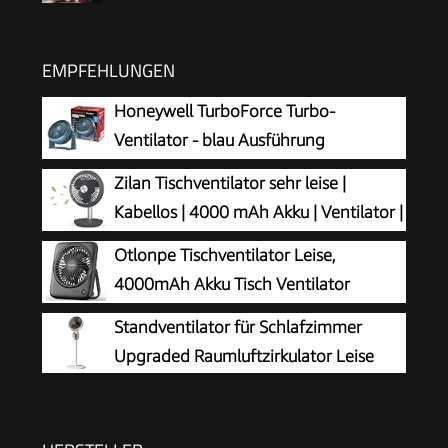
EMPFEHLUNGEN
Honeywell TurboForce Turbo-
Ventilator - blau Ausführung
(Geräuscharme Kühlung, verstellbarer
Zilan Tischventilator sehr leise |
Neigungswinkel bis zu 90°, 3
Kabellos | 4000 mAh Akku | Ventilator |
Geschwindigkeitseinstellungen, Wandmontage,
90° neigbar | Schreibtischventilator |
Otlonpe Tischventilator Leise,
Tischventilator) HT900NE4
Windmaschine | Luftkühler | Energiesparend | 4
4000mAh Akku Tisch Ventilator
Stufen | 15 h kabelloser Betrieb
Tragbar, 4-Speed Tischventilatoren
Standventilator für Schlafzimmer
Klein, 180° Klappbarer USB Ventilator für Büro,
Upgraded Raumluftzirkulator Leise
Schlafzimmer, Reisen