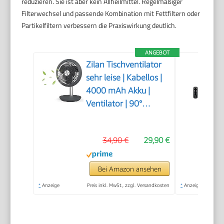
reduzieren. Sie ist aber kein Allheilmittel. Regelmäßiger
Filterwechsel und passende Kombination mit Fettfiltern oder
Partikelfiltern verbessern die Praxiswirkung deutlich.
ANGEBOT
Zilan Tischventilator
sehr leise | Kabellos |
4000 mAh Akku |
Ventilator | 90°
neigbar |
Schreibtischventilator
34,90 €
29,90 €
| Windmaschine |
Luftkühler |
Energiesparend | 4
Bei Amazon ansehen
Stufen | 15 h
*
Anzeige
Preis inkl. MwSt., zzgl. Versandkosten
*
Anzeige
kabelloser Betrieb