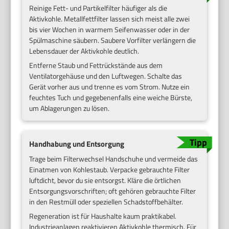
Reinige Fett- und Partikelfilter häufiger als die
Aktivkohle. Metallfettfilter lassen sich meist alle zwei
bis vier Wochen in warmem Seifenwasser oder in der
Spülmaschine säubern. Saubere Vorfilter verlängern die
Lebensdauer der Aktivkohle deutlich.
Entferne Staub und Fettrückstände aus dem
Ventilatorgehäuse und den Luftwegen. Schalte das
Gerät vorher aus und trenne es vom Strom. Nutze ein
feuchtes Tuch und gegebenenfalls eine weiche Bürste,
um Ablagerungen zu lösen.
Handhabung und Entsorgung
Trage beim Filterwechsel Handschuhe und vermeide das
Einatmen von Kohlestaub. Verpacke gebrauchte Filter
luftdicht, bevor du sie entsorgst. Kläre die örtlichen
Entsorgungsvorschriften; oft gehören gebrauchte Filter
in den Restmüll oder speziellen Schadstoffbehälter.
Regeneration ist für Haushalte kaum praktikabel.
Industrieanlagen reaktivieren Aktivkohle thermisch. Für