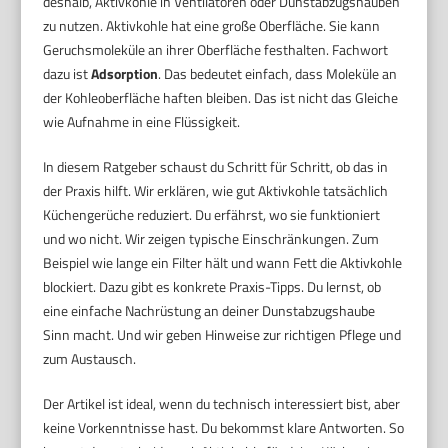
deshalb, Aktivkohle in Ventilatoren oder Dunstabzugshauben
zu nutzen. Aktivkohle hat eine große Oberfläche. Sie kann
Geruchsmoleküle an ihrer Oberfläche festhalten. Fachwort
dazu ist
Adsorption
. Das bedeutet einfach, dass Moleküle an
der Kohleoberfläche haften bleiben. Das ist nicht das Gleiche
wie Aufnahme in eine Flüssigkeit.
In diesem Ratgeber schaust du Schritt für Schritt, ob das in
der Praxis hilft. Wir erklären, wie gut Aktivkohle tatsächlich
Küchengerüche reduziert. Du erfährst, wo sie funktioniert
und wo nicht. Wir zeigen typische Einschränkungen. Zum
Beispiel wie lange ein Filter hält und wann Fett die Aktivkohle
blockiert. Dazu gibt es konkrete Praxis-Tipps. Du lernst, ob
eine einfache Nachrüstung an deiner Dunstabzugshaube
Sinn macht. Und wir geben Hinweise zur richtigen Pflege und
zum Austausch.
Der Artikel ist ideal, wenn du technisch interessiert bist, aber
keine Vorkenntnisse hast. Du bekommst klare Antworten. So