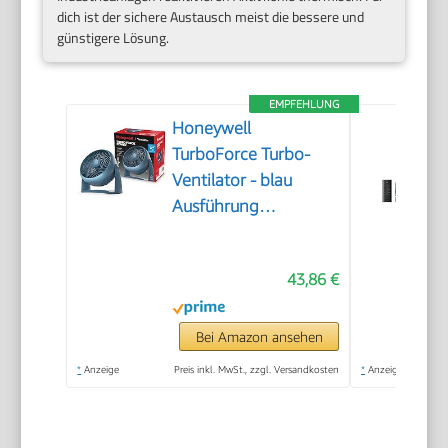
dich ist der sichere Austausch meist die bessere und
günstigere Lösung.
EMPFEHLUNG
Honeywell
TurboForce Turbo-
Ventilator - blau
Ausführung
(Geräuscharme
Kühlung, verstellbarer
43,86 €
Neigungswinkel bis zu
90°, 3
Geschwindigkeitseinstellungen,
Bei Amazon ansehen
Wandmontage,
*
Anzeige
Preis inkl. MwSt., zzgl. Versandkosten
*
Anzeige
Tischventilator)
HT900NE4