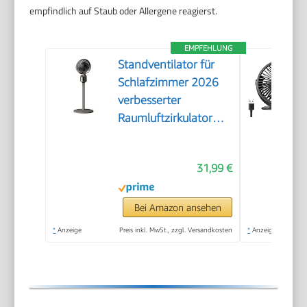
empfindlich auf Staub oder Allergene reagierst.
EMPFEHLUNG
Standventilator für
Schlafzimmer 2026
verbesserter
Raumluftzirkulator
mit 90 Fuß
Luftdurchsatz leisem
31,99 €
Motor 90°
oszillierendem
Standfuß
Bei Amazon ansehen
Fernbedienung 3
*
Anzeige
Preis inkl. MwSt., zzgl. Versandkosten
*
Anzeige
Geschwindigkeitsstufen
USB-Anschluss (Grey,
A)