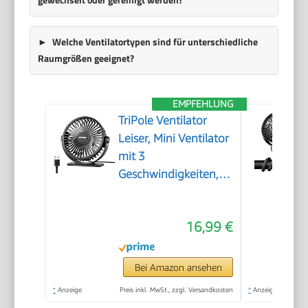
Welche Ventilatortypen sind für unterschiedliche
Raumgrößen geeignet?
EMPFEHLUNG
TriPole Ventilator
Leiser, Mini Ventilator
mit 3
Geschwindigkeiten,
USB Tischventilator
Leistungsstarker
16,99 €
Tragbarer mit 360°
Neigung, Fan klein für
Einsatz Büro,
Bei Amazon ansehen
Schlafzimmer, Reisen
*
Anzeige
Preis inkl. MwSt., zzgl. Versandkosten
*
Anzeige