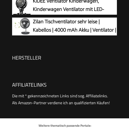
KIDEE Ventilator Kinderwagen,
Wohnzimmer Bedroom, Schwarz
drehbar, 1,5 m Kabel, persönlicher Desktop-
Kinderwagen Ventilator mit LED-
Ventilator, 11,4 cm, tragbarer Mini-Ventilator
Display, 3 Geschwindigkeiten, USB
Zilan Tischventilator sehr leise |
wiederaufladbar, Mini Clip-Ventilator für Baby,
Kabellos | 4000 mAh Akku | Ventilator |
Reise, Outdoor und Schreibtisch, Tiefschwarz
90° neigbar | Schreibtischventilator |
Windmaschine | Luftkühler | Energiesparend | 4
Stufen | 15 h kabelloser Betrieb
HERSTELLER
AFFILIATELINKS
Die mit * gekennzeichneten Links sind sog. Affiliatelinks.
Als Amazon-Partner verdiene ich an qualifizierten Käufen!
Weitere thematisch passende Portale: